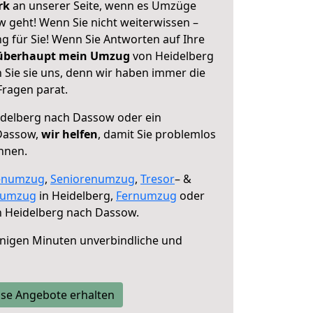
erk
an unserer Seite, wenn es Umzüge
 geht! Wenn Sie nicht weiterwissen –
ng für Sie! Wenn Sie Antworten auf Ihre
 überhaupt mein Umzug
von Heidelberg
Sie sie uns, denn wir haben immer die
Fragen parat.
delberg nach Dassow oder ein
Dassow,
wir helfen
, damit Sie problemlos
nnen.
enumzug
,
Seniorenumzug
,
Tresor
– &
numzug
in Heidelberg,
Fernumzug
oder
 Heidelberg nach Dassow.
nigen Minuten unverbindliche und
se Angebote erhalten