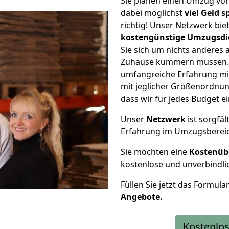
Sie planen einen Umzug vo
dabei möglichst
viel Geld 
richtig! Unser Netzwerk bi
kostengünstige Umzugsdi
Sie sich um nichts anderes 
Zuhause kümmern müssen. W
umfangreiche Erfahrung m
mit jeglicher Größenordnun
dass wir für jedes Budget 
Unser
Netzwerk
ist sorgfäl
Erfahrung im Umzugsberei
Sie möchten eine
Kostenüb
kostenlose und unverbindli
Füllen Sie jetzt das Formula
Angebote.
Kostenlos