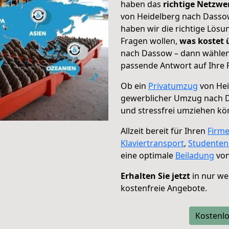
haben das
richtige Netzw
von Heidelberg nach Dassow
haben wir die richtige Lösu
Fragen wollen,
was kostet
nach Dassow – dann wählen 
passende Antwort auf Ihre 
Ob ein
Privatumzug
von Hei
gewerblicher Umzug nach 
und stressfrei umziehen kö
Allzeit bereit für Ihren
Firm
Klaviertransport
,
Studente
eine optimale
Beiladung
von
Erhalten Sie jetzt
in nur we
kostenfreie Angebote.
Kostenlo