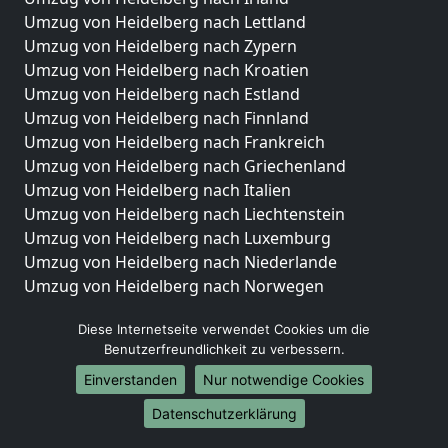
Umzug von Heidelberg nach Lettland
Umzug von Heidelberg nach Zypern
Umzug von Heidelberg nach Kroatien
Umzug von Heidelberg nach Estland
Umzug von Heidelberg nach Finnland
Umzug von Heidelberg nach Frankreich
Umzug von Heidelberg nach Griechenland
Umzug von Heidelberg nach Italien
Umzug von Heidelberg nach Liechtenstein
Umzug von Heidelberg nach Luxemburg
Umzug von Heidelberg nach Niederlande
Umzug von Heidelberg nach Norwegen
Umzüge-Deutschlandweit
Diese Internetseite verwendet Cookies um die
Benutzerfreundlichkeit zu verbessern.
Umzug von Heidelberg nach Berlin
Umzug von Heidelberg nach Hamburg
Einverstanden
Nur notwendige Cookies
Umzug von Heidelberg nach München
Datenschutzerklärung
Umzug von Heidelberg nach Köln