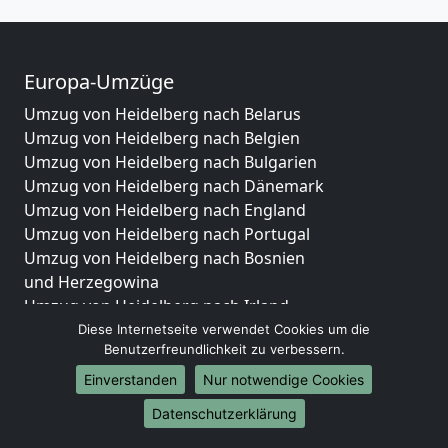
Europa-Umzüge
Umzug von Heidelberg nach Belarus
Umzug von Heidelberg nach Belgien
Umzug von Heidelberg nach Bulgarien
Umzug von Heidelberg nach Dänemark
Umzug von Heidelberg nach England
Umzug von Heidelberg nach Portugal
Umzug von Heidelberg nach Bosnien
und Herzegowina
Umzug von Heidelberg nach Irland
Umzug von Heidelberg nach Lettland
Diese Internetseite verwendet Cookies um die
Benutzerfreundlichkeit zu verbessern.
Umzug von Heidelberg nach Zypern
Umzug von Heidelberg nach Kroatien
Einverstanden
Nur notwendige Cookies
Umzug von Heidelberg nach Estland
Datenschutzerklärung
Umzug von Heidelberg nach Finnland