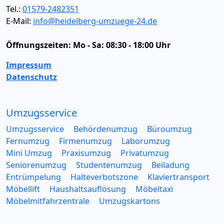
Tel.:
01579-2482351
E-Mail:
info@heidelberg-umzuege-24.de
Öffnungszeiten:
Mo - Sa: 08:30 - 18:00 Uhr
Impressum
Datenschutz
Umzugsservice
Umzugsservice
Behördenumzug
Büroumzug
Fernumzug
Firmenumzug
Laborumzug
Mini Umzug
Praxisumzug
Privatumzug
Seniorenumzug
Studentenumzug
Beiladung
Entrümpelung
Halteverbotszone
Klaviertransport
Möbellift
Haushaltsauflösung
Möbeltaxi
Möbelmitfahrzentrale
Umzugskartons