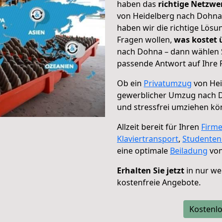
haben das
richtige Netzw
von Heidelberg nach Dohna 
haben wir die richtige Lösu
Fragen wollen,
was kostet
nach Dohna – dann wählen S
passende Antwort auf Ihre 
Ob ein
Privatumzug
von Hei
gewerblicher Umzug nach 
und stressfrei umziehen kö
Allzeit bereit für Ihren
Firm
Klaviertransport
,
Studente
eine optimale
Beiladung
von
Erhalten Sie jetzt
in nur we
kostenfreie Angebote.
Kostenlo