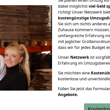
Sie planen einen Umzug vo
dabei möglichst
viel Geld 
richtig! Unser Netzwerk bi
kostengünstige Umzugsdi
Sie sich um nichts anderes 
Zuhause kümmern müssen. W
umfangreiche Erfahrung m
mit jeglicher Größenordnun
dass wir für jedes Budget 
Unser
Netzwerk
ist sorgfäl
Erfahrung im Umzugsberei
Sie möchten eine
Kostenüb
kostenlose und unverbindli
Füllen Sie jetzt das Formula
Angebote.
Kostenlos