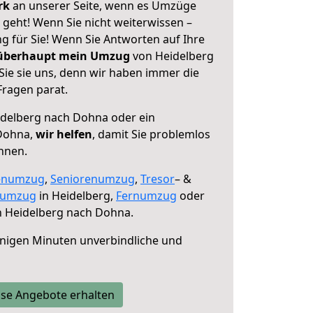
erk
an unserer Seite, wenn es Umzüge
geht! Wenn Sie nicht weiterwissen –
ng für Sie! Wenn Sie Antworten auf Ihre
 überhaupt mein Umzug
von Heidelberg
ie sie uns, denn wir haben immer die
Fragen parat.
delberg nach Dohna oder ein
Dohna,
wir helfen
, damit Sie problemlos
nnen.
enumzug
,
Seniorenumzug
,
Tresor
– &
numzug
in Heidelberg,
Fernumzug
oder
 Heidelberg nach Dohna.
nigen Minuten unverbindliche und
se Angebote erhalten