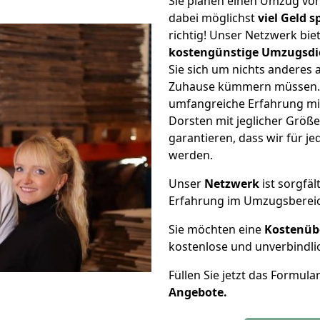
Sie planen einen Umzug vo
dabei möglichst
viel Geld 
richtig! Unser Netzwerk bi
kostengünstige Umzugsdi
Sie sich um nichts anderes 
Zuhause kümmern müssen. W
umfangreiche Erfahrung mi
Dorsten mit jeglicher Grö
garantieren, dass wir für j
werden.
Unser
Netzwerk
ist sorgfäl
Erfahrung im Umzugsberei
Sie möchten eine
Kostenüb
kostenlose und unverbindli
Füllen Sie jetzt das Formula
Angebote.