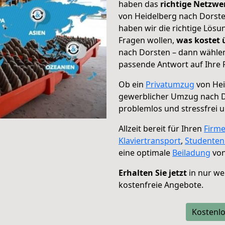
haben das
richtige Netzw
von Heidelberg nach Dorste
haben wir die richtige Lösu
Fragen wollen,
was kostet
nach Dorsten – dann wählen
passende Antwort auf Ihre 
Ob ein
Privatumzug
von Hei
gewerblicher Umzug nach 
problemlos und stressfrei 
Allzeit bereit für Ihren
Firm
Klaviertransport
,
Studente
eine optimale
Beiladung
von
Erhalten Sie jetzt
in nur we
kostenfreie Angebote.
Kostenlo