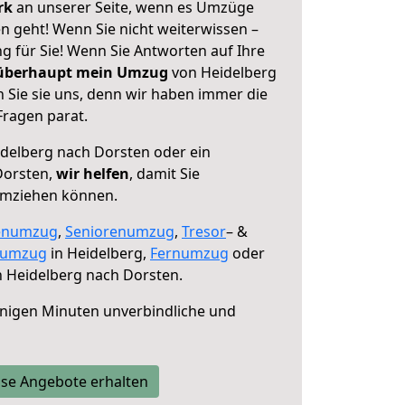
erk
an unserer Seite, wenn es Umzüge
n geht! Wenn Sie nicht weiterwissen –
ng für Sie! Wenn Sie Antworten auf Ihre
 überhaupt mein Umzug
von Heidelberg
 Sie sie uns, denn wir haben immer die
Fragen parat.
delberg nach Dorsten oder ein
Dorsten,
wir helfen
, damit Sie
umziehen können.
enumzug
,
Seniorenumzug
,
Tresor
– &
numzug
in Heidelberg,
Fernumzug
oder
 Heidelberg nach Dorsten.
nigen Minuten unverbindliche und
se Angebote erhalten