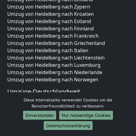
Umzug von Heidelberg nach Zypern
Umzug von Heidelberg nach Kroatien
Umzug von Heidelberg nach Estland
Umzug von Heidelberg nach Finnland
Umzug von Heidelberg nach Frankreich
Umzug von Heidelberg nach Griechenland
Umzug von Heidelberg nach Italien
Umzug von Heidelberg nach Liechtenstein
Umzug von Heidelberg nach Luxemburg
Umzug von Heidelberg nach Niederlande
Umzug von Heidelberg nach Norwegen
Umzüge-Deutschlandweit
Diese Internetseite verwendet Cookies um die
Umzug von Heidelberg nach Berlin
Benutzerfreundlichkeit zu verbessern.
Umzug von Heidelberg nach Hamburg
Umzug von Heidelberg nach München
Einverstanden
Nur notwendige Cookies
Umzug von Heidelberg nach Köln
Datenschutzerklärung
Umzug von Heidelberg nach Frankfurt am Main