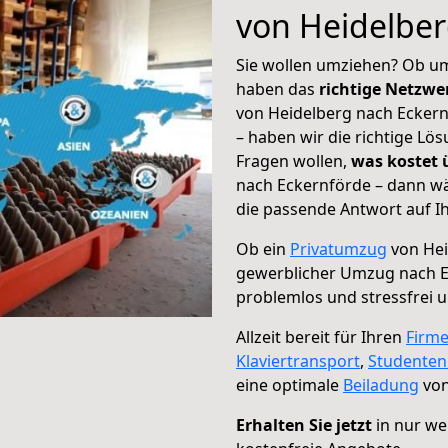
von Heidelber
Sie wollen umziehen? Ob um
haben das
richtige Netzw
von Heidelberg nach Eckern
– haben wir die richtige Lö
Fragen wollen,
was kostet
nach Eckernförde – dann wä
die passende Antwort auf Ih
Ob ein
Privatumzug
von Hei
gewerblicher Umzug nach 
problemlos und stressfrei 
Allzeit bereit für Ihren
Firm
Klaviertransport
,
Studente
eine optimale
Beiladung
von
Erhalten Sie jetzt
in nur we