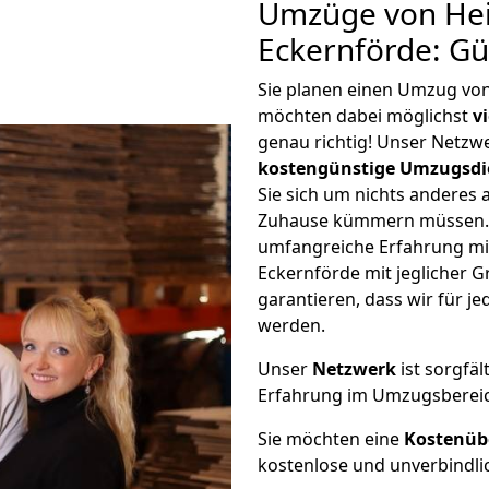
Umzüge von Hei
Eckernförde: G
Sie planen einen Umzug vo
möchten dabei möglichst
v
genau richtig! Unser Netzw
kostengünstige Umzugsdi
Sie sich um nichts anderes 
Zuhause kümmern müssen. W
umfangreiche Erfahrung mi
Eckernförde mit jeglicher
garantieren, dass wir für j
werden.
Unser
Netzwerk
ist sorgfäl
Erfahrung im Umzugsberei
Sie möchten eine
Kostenüb
kostenlose und unverbindli