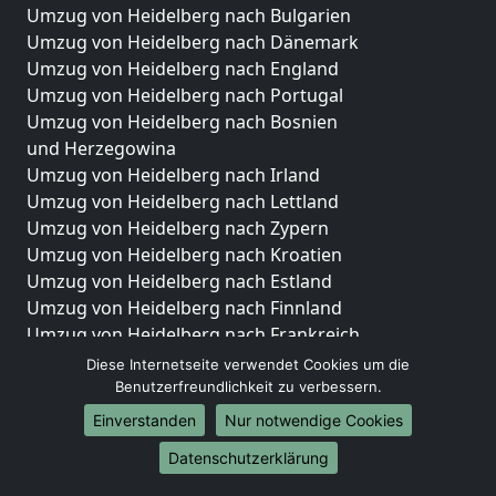
Umzug von Heidelberg nach Bulgarien
Umzug von Heidelberg nach Dänemark
Umzug von Heidelberg nach England
Umzug von Heidelberg nach Portugal
Umzug von Heidelberg nach Bosnien
und Herzegowina
Umzug von Heidelberg nach Irland
Umzug von Heidelberg nach Lettland
Umzug von Heidelberg nach Zypern
Umzug von Heidelberg nach Kroatien
Umzug von Heidelberg nach Estland
Umzug von Heidelberg nach Finnland
Umzug von Heidelberg nach Frankreich
Umzug von Heidelberg nach Griechenland
Diese Internetseite verwendet Cookies um die
Umzug von Heidelberg nach Italien
Benutzerfreundlichkeit zu verbessern.
Umzug von Heidelberg nach Liechtenstein
Einverstanden
Nur notwendige Cookies
Umzug von Heidelberg nach Luxemburg
Datenschutzerklärung
Umzug von Heidelberg nach Niederlande
Umzug von Heidelberg nach Norwegen