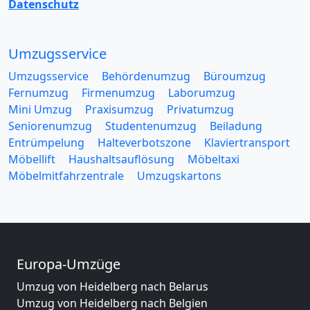
Datenschutz
Umzugsservice
Umzugsservice
Behördenumzug
Büroumzug
Fernumzug
Firmenumzug
Laborumzug
Mini Umzug
Praxisumzug
Privatumzug
Seniorenumzug
Studentenumzug
Beiladung
Entrümpelung
Halteverbotszone
Klaviertransport
Möbellift
Haushaltsauflösung
Möbeltaxi
Möbelmitfahrzentrale
Umzugskartons
Europa-Umzüge
Umzug von Heidelberg nach Belarus
Umzug von Heidelberg nach Belgien