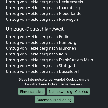
Umzug von Heidelberg nach Liechtenstein
Umzug von Heidelberg nach Luxemburg
Umzug von Heidelberg nach Niederlande
Umzug von Heidelberg nach Norwegen
Umzüge-Deutschlandweit
Umzug von Heidelberg nach Berlin
Umzug von Heidelberg nach Hamburg
Umzug von Heidelberg nach München
Umzug von Heidelberg nach Köln
Umzug von Heidelberg nach Frankfurt am Main
Umzug von Heidelberg nach Stuttgart
Umzug von Heidelberg nach Düsseldorf
Umzug von Heidelberg nach Leipzig
Diese Internetseite verwendet Cookies um die
Umzug von Heidelberg nach Dortmund
Benutzerfreundlichkeit zu verbessern.
Umzug von Heidelberg nach Essen
Einverstanden
Nur notwendige Cookies
Umzug von Heidelberg nach Bremen
Umzug von Heidelberg nach Dresden
Datenschutzerklärung
Umzug von Heidelberg nach Hannover