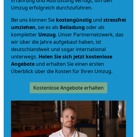
Erfahrung und Ausrüstung verfügt, um den
Umzug erfolgreich durchzuführen.
Bei uns können Sie
kostengünstig
und
stressfrei
umziehen
, sei es als
Beiladung
oder als
kompletter
Umzug
. Unser Partnernetzwerk, das
wir über die Jahre aufgebaut haben, ist
deutschlandweit und sogar international
unterwegs.
Holen Sie sich jetzt kostenlose
Angebote
und erhalten Sie einen ersten
Überblick über die Kosten für Ihren Umzug.
Kostenlose Angebote erhalten