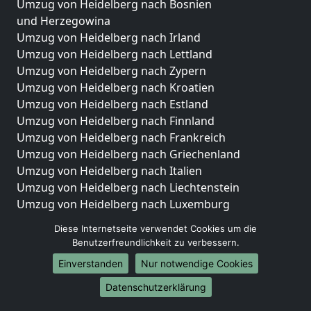
Umzug von Heidelberg nach Bosnien
und Herzegowina
Umzug von Heidelberg nach Irland
Umzug von Heidelberg nach Lettland
Umzug von Heidelberg nach Zypern
Umzug von Heidelberg nach Kroatien
Umzug von Heidelberg nach Estland
Umzug von Heidelberg nach Finnland
Umzug von Heidelberg nach Frankreich
Umzug von Heidelberg nach Griechenland
Umzug von Heidelberg nach Italien
Umzug von Heidelberg nach Liechtenstein
Umzug von Heidelberg nach Luxemburg
Umzug von Heidelberg nach Niederlande
Diese Internetseite verwendet Cookies um die
Umzug von Heidelberg nach Norwegen
Benutzerfreundlichkeit zu verbessern.
Umzüge-Deutschlandweit
Einverstanden
Nur notwendige Cookies
Umzug von Heidelberg nach Berlin
Datenschutzerklärung
Umzug von Heidelberg nach Hamburg