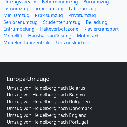
Umzugsservice
Behördenumzug
Büroumzug
Fernumzug
Firmenumzug
Laborumzug
Mini Umzug
Praxisumzug
Privatumzug
Seniorenumzug
Studentenumzug
Beiladung
Entrümpelung
Halteverbotszone
Klaviertransport
Möbellift
Haushaltsauflösung
Möbeltaxi
Möbelmitfahrzentrale
Umzugskartons
Europa-Umzüge
Umzug von Heidelberg nach Belarus
Umzug von Heidelberg nach Belgien
Umzug von Heidelberg nach Bulgarien
Umzug von Heidelberg nach Dänemark
Umzug von Heidelberg nach England
Umzug von Heidelberg nach Portugal