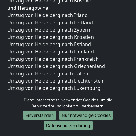
Umzug von Heidelberg nach Bosnien
und Herzegowina
Umzug von Heidelberg nach Irland
Umzug von Heidelberg nach Lettland
Umzug von Heidelberg nach Zypern
Umzug von Heidelberg nach Kroatien
Umzug von Heidelberg nach Estland
Umzug von Heidelberg nach Finnland
Umzug von Heidelberg nach Frankreich
Umzug von Heidelberg nach Griechenland
Umzug von Heidelberg nach Italien
Umzug von Heidelberg nach Liechtenstein
Umzug von Heidelberg nach Luxemburg
Umzug von Heidelberg nach Niederlande
Diese Internetseite verwendet Cookies um die
Umzug von Heidelberg nach Norwegen
Benutzerfreundlichkeit zu verbessern.
Umzüge-Deutschlandweit
Einverstanden
Nur notwendige Cookies
Umzug von Heidelberg nach Berlin
Datenschutzerklärung
Umzug von Heidelberg nach Hamburg