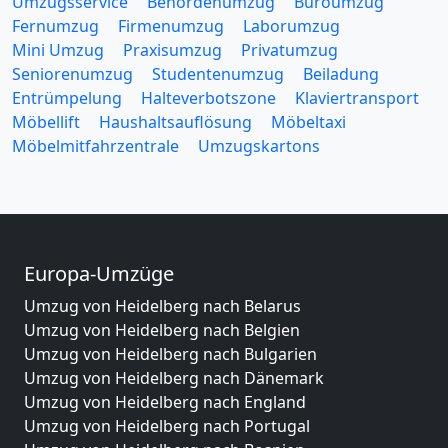
Umzugsservice
Behördenumzug
Büroumzug
Fernumzug
Firmenumzug
Laborumzug
Mini Umzug
Praxisumzug
Privatumzug
Seniorenumzug
Studentenumzug
Beiladung
Entrümpelung
Halteverbotszone
Klaviertransport
Möbellift
Haushaltsauflösung
Möbeltaxi
Möbelmitfahrzentrale
Umzugskartons
Europa-Umzüge
Umzug von Heidelberg nach Belarus
Umzug von Heidelberg nach Belgien
Umzug von Heidelberg nach Bulgarien
Umzug von Heidelberg nach Dänemark
Umzug von Heidelberg nach England
Umzug von Heidelberg nach Portugal