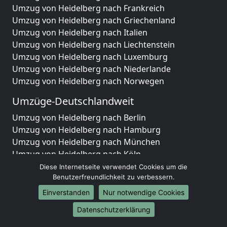
Umzug von Heidelberg nach Frankreich
Umzug von Heidelberg nach Griechenland
Umzug von Heidelberg nach Italien
Umzug von Heidelberg nach Liechtenstein
Umzug von Heidelberg nach Luxemburg
Umzug von Heidelberg nach Niederlande
Umzug von Heidelberg nach Norwegen
Umzüge-Deutschlandweit
Umzug von Heidelberg nach Berlin
Umzug von Heidelberg nach Hamburg
Umzug von Heidelberg nach München
Umzug von Heidelberg nach Köln
Umzug von Heidelberg nach Frankfurt am Main
Diese Internetseite verwendet Cookies um die
Umzug von Heidelberg nach Stuttgart
Benutzerfreundlichkeit zu verbessern.
Umzug von Heidelberg nach Düsseldorf
Einverstanden
Nur notwendige Cookies
Umzug von Heidelberg nach Leipzig
Datenschutzerklärung
Umzug von Heidelberg nach Dortmund
Umzug von Heidelberg nach Essen