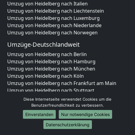
Umzug von Heidelberg nach Italien
Umzug von Heidelberg nach Liechtenstein
Umzug von Heidelberg nach Luxemburg
Umzug von Heidelberg nach Niederlande
Umzug von Heidelberg nach Norwegen
Umzüge-Deutschlandweit
Umzug von Heidelberg nach Berlin
Umzug von Heidelberg nach Hamburg
Umzug von Heidelberg nach München
Umzug von Heidelberg nach Köln
Umzug von Heidelberg nach Frankfurt am Main
Umzug von Heidelberg nach Stuttgart
Umzug von Heidelberg nach Düsseldorf
Diese Internetseite verwendet Cookies um die
Umzug von Heidelberg nach Leipzig
Benutzerfreundlichkeit zu verbessern.
Umzug von Heidelberg nach Dortmund
Einverstanden
Nur notwendige Cookies
Umzug von Heidelberg nach Essen
Datenschutzerklärung
Umzug von Heidelberg nach Bremen
Umzug von Heidelberg nach Dresden