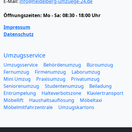
E-Mail:
info@heidelberg-umzuege-24.de
Öffnungszeiten:
Mo - Sa: 08:30 - 18:00 Uhr
Impressum
Datenschutz
Umzugsservice
Umzugsservice
Behördenumzug
Büroumzug
Fernumzug
Firmenumzug
Laborumzug
Mini Umzug
Praxisumzug
Privatumzug
Seniorenumzug
Studentenumzug
Beiladung
Entrümpelung
Halteverbotszone
Klaviertransport
Möbellift
Haushaltsauflösung
Möbeltaxi
Möbelmitfahrzentrale
Umzugskartons