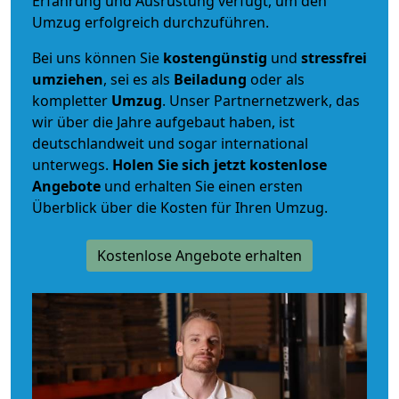
Erfahrung und Ausrüstung verfügt, um den
Umzug erfolgreich durchzuführen.
Bei uns können Sie
kostengünstig
und
stressfrei
umziehen
, sei es als
Beiladung
oder als
kompletter
Umzug
. Unser Partnernetzwerk, das
wir über die Jahre aufgebaut haben, ist
deutschlandweit und sogar international
unterwegs.
Holen Sie sich jetzt kostenlose
Angebote
und erhalten Sie einen ersten
Überblick über die Kosten für Ihren Umzug.
Kostenlose Angebote erhalten