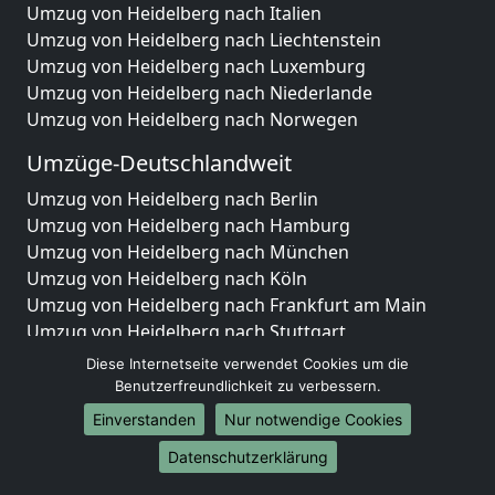
Umzug von Heidelberg nach Italien
Umzug von Heidelberg nach Liechtenstein
Umzug von Heidelberg nach Luxemburg
Umzug von Heidelberg nach Niederlande
Umzug von Heidelberg nach Norwegen
Umzüge-Deutschlandweit
Umzug von Heidelberg nach Berlin
Umzug von Heidelberg nach Hamburg
Umzug von Heidelberg nach München
Umzug von Heidelberg nach Köln
Umzug von Heidelberg nach Frankfurt am Main
Umzug von Heidelberg nach Stuttgart
Umzug von Heidelberg nach Düsseldorf
Diese Internetseite verwendet Cookies um die
Umzug von Heidelberg nach Leipzig
Benutzerfreundlichkeit zu verbessern.
Umzug von Heidelberg nach Dortmund
Einverstanden
Nur notwendige Cookies
Umzug von Heidelberg nach Essen
Datenschutzerklärung
Umzug von Heidelberg nach Bremen
Umzug von Heidelberg nach Dresden