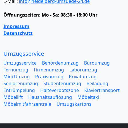
E-Mail:
info@heidelberg-umzuege-24.de
Öffnungszeiten:
Mo - Sa: 08:30 - 18:00 Uhr
Impressum
Datenschutz
Umzugsservice
Umzugsservice
Behördenumzug
Büroumzug
Fernumzug
Firmenumzug
Laborumzug
Mini Umzug
Praxisumzug
Privatumzug
Seniorenumzug
Studentenumzug
Beiladung
Entrümpelung
Halteverbotszone
Klaviertransport
Möbellift
Haushaltsauflösung
Möbeltaxi
Möbelmitfahrzentrale
Umzugskartons