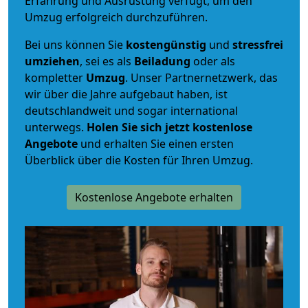
Erfahrung und Ausrüstung verfügt, um den
Umzug erfolgreich durchzuführen.
Bei uns können Sie
kostengünstig
und
stressfrei
umziehen
, sei es als
Beiladung
oder als
kompletter
Umzug
. Unser Partnernetzwerk, das
wir über die Jahre aufgebaut haben, ist
deutschlandweit und sogar international
unterwegs.
Holen Sie sich jetzt kostenlose
Angebote
und erhalten Sie einen ersten
Überblick über die Kosten für Ihren Umzug.
Kostenlose Angebote erhalten