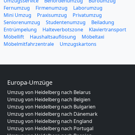
Umzugsservice
Behördenumzug
Büroumzug
Fernumzug
Firmenumzug
Laborumzug
Mini Umzug
Praxisumzug
Privatumzug
Seniorenumzug
Studentenumzug
Beiladung
Entrümpelung
Halteverbotszone
Klaviertransport
Möbellift
Haushaltsauflösung
Möbeltaxi
Möbelmitfahrzentrale
Umzugskartons
Europa-Umzüge
Umzug von Heidelberg nach Belarus
Umzug von Heidelberg nach Belgien
Umzug von Heidelberg nach Bulgarien
Umzug von Heidelberg nach Dänemark
Umzug von Heidelberg nach England
Umzug von Heidelberg nach Portugal