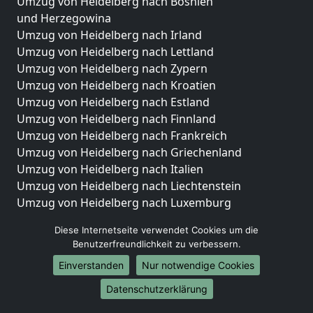
Umzug von Heidelberg nach Bosnien
und Herzegowina
Umzug von Heidelberg nach Irland
Umzug von Heidelberg nach Lettland
Umzug von Heidelberg nach Zypern
Umzug von Heidelberg nach Kroatien
Umzug von Heidelberg nach Estland
Umzug von Heidelberg nach Finnland
Umzug von Heidelberg nach Frankreich
Umzug von Heidelberg nach Griechenland
Umzug von Heidelberg nach Italien
Umzug von Heidelberg nach Liechtenstein
Umzug von Heidelberg nach Luxemburg
Umzug von Heidelberg nach Niederlande
Diese Internetseite verwendet Cookies um die
Umzug von Heidelberg nach Norwegen
Benutzerfreundlichkeit zu verbessern.
Umzüge-Deutschlandweit
Einverstanden
Nur notwendige Cookies
Umzug von Heidelberg nach Berlin
Datenschutzerklärung
Umzug von Heidelberg nach Hamburg