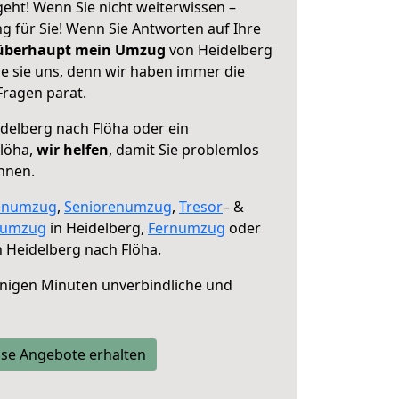
eht! Wenn Sie nicht weiterwissen –
ng für Sie! Wenn Sie Antworten auf Ihre
 überhaupt mein Umzug
von Heidelberg
ie sie uns, denn wir haben immer die
Fragen parat.
delberg nach Flöha oder ein
löha,
wir helfen
, damit Sie problemlos
nnen.
enumzug
,
Seniorenumzug
,
Tresor
– &
numzug
in Heidelberg,
Fernumzug
oder
 Heidelberg nach Flöha.
nigen Minuten unverbindliche und
se Angebote erhalten