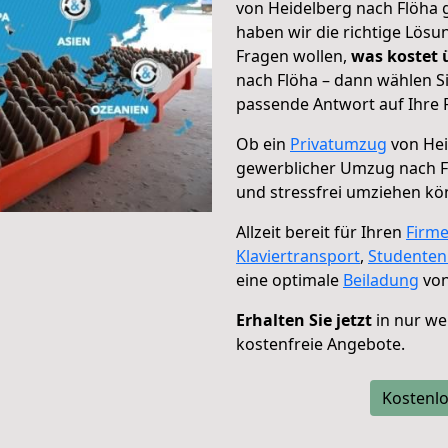
von Heidelberg nach Flöha g
haben wir die richtige Lösu
Fragen wollen,
was kostet
nach Flöha – dann wählen S
passende Antwort auf Ihre 
Ob ein
Privatumzug
von Hei
gewerblicher Umzug nach F
und stressfrei umziehen kö
Allzeit bereit für Ihren
Firm
Klaviertransport
,
Studente
eine optimale
Beiladung
von
Erhalten Sie jetzt
in nur we
kostenfreie Angebote.
Kostenlo