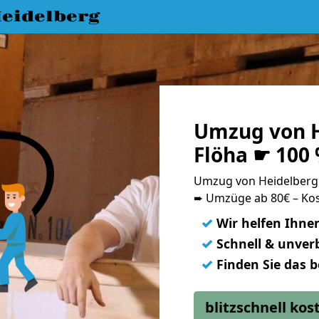
eidelberg
Umzug von H
Flöha ☛ 100
Umzug von Heidelberg
➨ Umzüge ab 80€ – Kos
✓
Wir helfen Ihne
✓
Schnell & unverb
✓
Finden Sie das 
blitzschnell ko