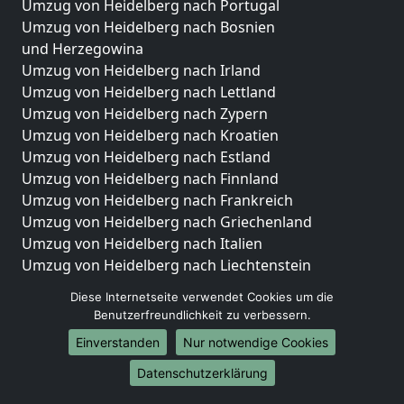
Umzug von Heidelberg nach Portugal
Umzug von Heidelberg nach Bosnien
und Herzegowina
Umzug von Heidelberg nach Irland
Umzug von Heidelberg nach Lettland
Umzug von Heidelberg nach Zypern
Umzug von Heidelberg nach Kroatien
Umzug von Heidelberg nach Estland
Umzug von Heidelberg nach Finnland
Umzug von Heidelberg nach Frankreich
Umzug von Heidelberg nach Griechenland
Umzug von Heidelberg nach Italien
Umzug von Heidelberg nach Liechtenstein
Umzug von Heidelberg nach Luxemburg
Diese Internetseite verwendet Cookies um die
Umzug von Heidelberg nach Niederlande
Benutzerfreundlichkeit zu verbessern.
Umzug von Heidelberg nach Norwegen
Einverstanden
Nur notwendige Cookies
Umzüge-Deutschlandweit
Datenschutzerklärung
Umzug von Heidelberg nach Berlin