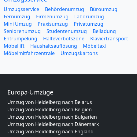
Umzugsservice
Behördenumzug
Büroumzug
Fernumzug
Firmenumzug
Laborumzug
Mini Umzug
Praxisumzug
Privatumzug
Seniorenumzug
Studentenumzug
Beiladung
Entrümpelung
Halteverbotszone
Klaviertransport
Möbellift
Haushaltsauflösung
Möbeltaxi
Möbelmitfahrzentrale
Umzugskartons
Europa-Umzüge
Umzug von Heidelberg nach Belarus
Umzug von Heidelberg nach Belgien
Umzug von Heidelberg nach Bulgarien
Umzug von Heidelberg nach Dänemark
Umzug von Heidelberg nach England