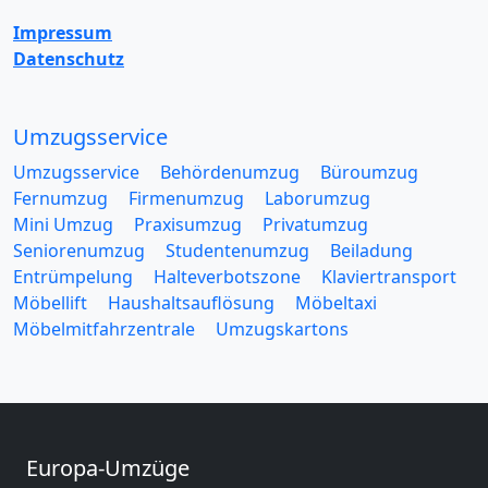
Impressum
Datenschutz
Umzugsservice
Umzugsservice
Behördenumzug
Büroumzug
Fernumzug
Firmenumzug
Laborumzug
Mini Umzug
Praxisumzug
Privatumzug
Seniorenumzug
Studentenumzug
Beiladung
Entrümpelung
Halteverbotszone
Klaviertransport
Möbellift
Haushaltsauflösung
Möbeltaxi
Möbelmitfahrzentrale
Umzugskartons
Europa-Umzüge