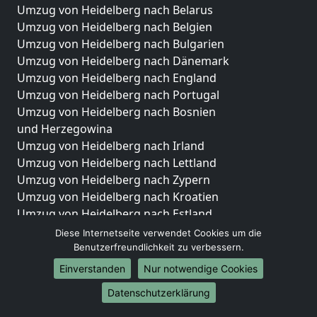
Umzug von Heidelberg nach Belarus
Umzug von Heidelberg nach Belgien
Umzug von Heidelberg nach Bulgarien
Umzug von Heidelberg nach Dänemark
Umzug von Heidelberg nach England
Umzug von Heidelberg nach Portugal
Umzug von Heidelberg nach Bosnien
und Herzegowina
Umzug von Heidelberg nach Irland
Umzug von Heidelberg nach Lettland
Umzug von Heidelberg nach Zypern
Umzug von Heidelberg nach Kroatien
Umzug von Heidelberg nach Estland
Umzug von Heidelberg nach Finnland
Diese Internetseite verwendet Cookies um die
Umzug von Heidelberg nach Frankreich
Benutzerfreundlichkeit zu verbessern.
Umzug von Heidelberg nach Griechenland
Einverstanden
Nur notwendige Cookies
Umzug von Heidelberg nach Italien
Datenschutzerklärung
Umzug von Heidelberg nach Liechtenstein
Umzug von Heidelberg nach Luxemburg