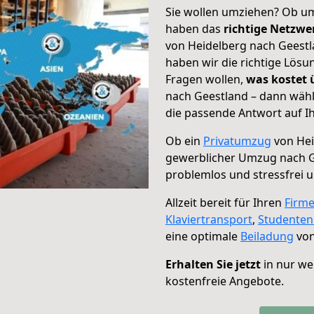
Sie wollen umziehen? Ob um
haben das
richtige Netzw
von Heidelberg nach Geestl
haben wir die richtige Lösu
Fragen wollen,
was kostet
nach Geestland – dann wähl
die passende Antwort auf Ih
Ob ein
Privatumzug
von Hei
gewerblicher Umzug nach 
problemlos und stressfrei 
Allzeit bereit für Ihren
Firm
Klaviertransport
,
Studente
eine optimale
Beiladung
von
Erhalten Sie jetzt
in nur we
kostenfreie Angebote.