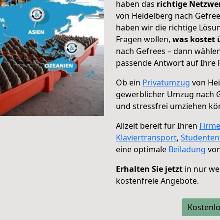
haben das
richtige Netzw
von Heidelberg nach Gefree
haben wir die richtige Lösu
Fragen wollen,
was kostet
nach Gefrees – dann wählen
passende Antwort auf Ihre 
Ob ein
Privatumzug
von Hei
gewerblicher Umzug nach 
und stressfrei umziehen kö
Allzeit bereit für Ihren
Firm
Klaviertransport
,
Studente
eine optimale
Beiladung
von
Erhalten Sie jetzt
in nur we
kostenfreie Angebote.
Kostenlo