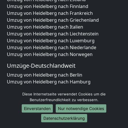
Umzug von Heidelberg nach Finnland
Umzug von Heidelberg nach Frankreich
Umzug von Heidelberg nach Griechenland
Umzug von Heidelberg nach Italien
Umzug von Heidelberg nach Liechtenstein
Umzug von Heidelberg nach Luxemburg
Umzug von Heidelberg nach Niederlande
Umzug von Heidelberg nach Norwegen
Umzüge-Deutschlandweit
Umzug von Heidelberg nach Berlin
Umzug von Heidelberg nach Hamburg
Umzug von Heidelberg nach München
Diese Internetseite verwendet Cookies um die
Umzug von Heidelberg nach Köln
Benutzerfreundlichkeit zu verbessern.
Umzug von Heidelberg nach Frankfurt am Main
Umzug von Heidelberg nach Stuttgart
Einverstanden
Nur notwendige Cookies
Umzug von Heidelberg nach Düsseldorf
Datenschutzerklärung
Umzug von Heidelberg nach Leipzig