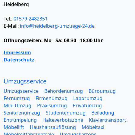
Heidelberg
Tel.:
01579-2482351
E-Mail:
info@heidelberg-umzuege-24.de
Öffnungszeiten:
Mo - Sa: 08:30 - 18:00 Uhr
Impressum
Datenschutz
Umzugsservice
Umzugsservice
Behördenumzug
Büroumzug
Fernumzug
Firmenumzug
Laborumzug
Mini Umzug
Praxisumzug
Privatumzug
Seniorenumzug
Studentenumzug
Beiladung
Entrümpelung
Halteverbotszone
Klaviertransport
Möbellift
Haushaltsauflösung
Möbeltaxi
Möbelmitfahrzentrale
Umzugskartons