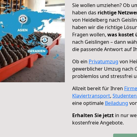
Sie wollen umziehen? Ob um
haben das
richtige Netzw
von Heidelberg nach Geislin
haben wir die richtige Lösu
Fragen wollen,
was kostet
nach Geislingen – dann wäh
die passende Antwort auf Ih
Ob ein
Privatumzug
von Hei
gewerblicher Umzug nach G
problemlos und stressfrei 
Allzeit bereit für Ihren
Firm
Klaviertransport
,
Studente
eine optimale
Beiladung
von
Erhalten Sie jetzt
in nur we
kostenfreie Angebote.