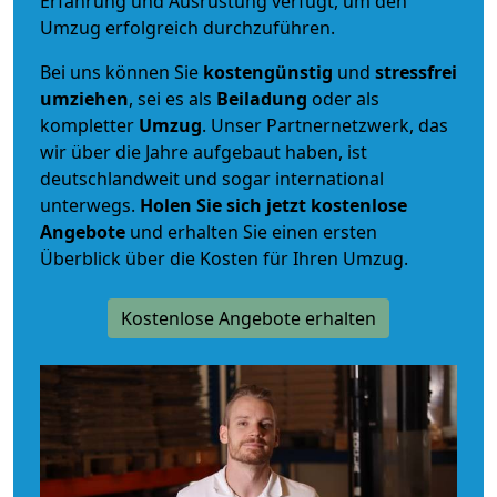
Erfahrung und Ausrüstung verfügt, um den
Umzug erfolgreich durchzuführen.
Bei uns können Sie
kostengünstig
und
stressfrei
umziehen
, sei es als
Beiladung
oder als
kompletter
Umzug
. Unser Partnernetzwerk, das
wir über die Jahre aufgebaut haben, ist
deutschlandweit und sogar international
unterwegs.
Holen Sie sich jetzt kostenlose
Angebote
und erhalten Sie einen ersten
Überblick über die Kosten für Ihren Umzug.
Kostenlose Angebote erhalten