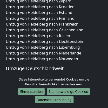
Umzug von Heidelberg nach Zypern
Umzug von Heidelberg nach Kroatien
Umzug von Heidelberg nach Estland
Umzug von Heidelberg nach Finnland
Umzug von Heidelberg nach Frankreich
Umzug von Heidelberg nach Griechenland
Umzug von Heidelberg nach Italien
Umzug von Heidelberg nach Liechtenstein
Umzug von Heidelberg nach Luxemburg
Umzug von Heidelberg nach Niederlande
Umzug von Heidelberg nach Norwegen
Umzüge-Deutschlandweit
Umzug von Heidelberg nach Berlin
Diese Internetseite verwendet Cookies um die
Umzug von Heidelberg nach Hamburg
Benutzerfreundlichkeit zu verbessern.
Umzug von Heidelberg nach München
Einverstanden
Nur notwendige Cookies
Umzug von Heidelberg nach Köln
Umzug von Heidelberg nach Frankfurt am Main
Datenschutzerklärung
Umzug von Heidelberg nach Stuttgart