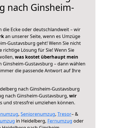
g nach Ginsheim-
 die Ecke oder deutschlandweit – wir
erk
an unserer Seite, wenn es Umzüge
im-Gustavsburg geht! Wenn Sie nicht
e richtige Lösung für Sie! Wenn Sie
wollen,
was kostet überhaupt mein
h Ginsheim-Gustavsburg – dann wählen
 immer die passende Antwort auf Ihre
delberg nach Ginsheim-Gustavsburg
ug nach Ginsheim-Gustavsburg,
wir
os und stressfrei umziehen können.
enumzug
,
Seniorenumzug
,
Tresor
– &
numzug
in Heidelberg,
Fernumzug
oder
 Heidelberg nach Ginsheim-