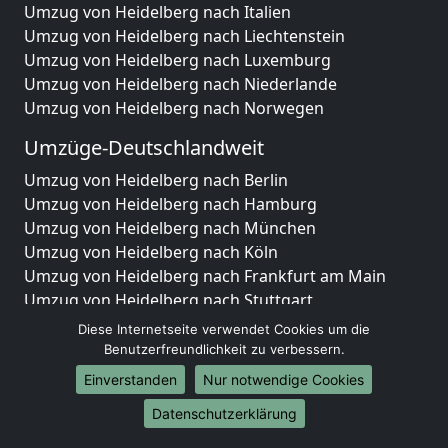
Umzug von Heidelberg nach Italien
Umzug von Heidelberg nach Liechtenstein
Umzug von Heidelberg nach Luxemburg
Umzug von Heidelberg nach Niederlande
Umzug von Heidelberg nach Norwegen
Umzüge-Deutschlandweit
Umzug von Heidelberg nach Berlin
Umzug von Heidelberg nach Hamburg
Umzug von Heidelberg nach München
Umzug von Heidelberg nach Köln
Umzug von Heidelberg nach Frankfurt am Main
Umzug von Heidelberg nach Stuttgart
Umzug von Heidelberg nach Düsseldorf
Diese Internetseite verwendet Cookies um die
Umzug von Heidelberg nach Leipzig
Benutzerfreundlichkeit zu verbessern.
Umzug von Heidelberg nach Dortmund
Einverstanden
Nur notwendige Cookies
Umzug von Heidelberg nach Essen
Datenschutzerklärung
Umzug von Heidelberg nach Bremen
Umzug von Heidelberg nach Dresden