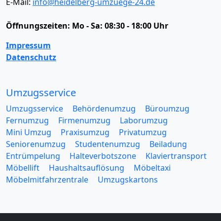
E-Mail:
info@heidelberg-umzuege-24.de
Öffnungszeiten:
Mo - Sa: 08:30 - 18:00 Uhr
Impressum
Datenschutz
Umzugsservice
Umzugsservice
Behördenumzug
Büroumzug
Fernumzug
Firmenumzug
Laborumzug
Mini Umzug
Praxisumzug
Privatumzug
Seniorenumzug
Studentenumzug
Beiladung
Entrümpelung
Halteverbotszone
Klaviertransport
Möbellift
Haushaltsauflösung
Möbeltaxi
Möbelmitfahrzentrale
Umzugskartons