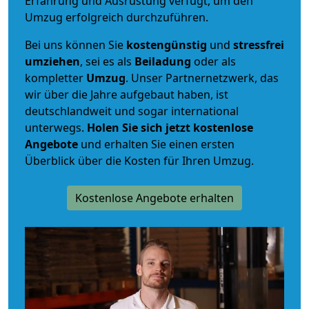
Erfahrung und Ausrüstung verfügt, um den
Umzug erfolgreich durchzuführen.
Bei uns können Sie
kostengünstig
und
stressfrei
umziehen
, sei es als
Beiladung
oder als
kompletter
Umzug
. Unser Partnernetzwerk, das
wir über die Jahre aufgebaut haben, ist
deutschlandweit und sogar international
unterwegs.
Holen Sie sich jetzt kostenlose
Angebote
und erhalten Sie einen ersten
Überblick über die Kosten für Ihren Umzug.
Kostenlose Angebote erhalten