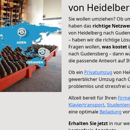
von Heidelbe
Sie wollen umziehen? Ob um
haben das
richtige Netzw
von Heidelberg nach Gudens
– haben wir die richtige Lö
Fragen wollen,
was kostet
nach Gudensberg – dann wä
die passende Antwort auf Ih
Ob ein
Privatumzug
von Hei
gewerblicher Umzug nach 
problemlos und stressfrei 
Allzeit bereit für Ihren
Firm
Klaviertransport
,
Studente
eine optimale
Beiladung
von
Erhalten Sie jetzt
in nur we