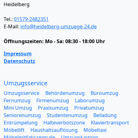
Heidelberg
Tel.:
01579-2482351
E-Mail:
info@heidelberg-umzuege-24.de
Öffnungszeiten:
Mo - Sa: 08:30 - 18:00 Uhr
Impressum
Datenschutz
Umzugsservice
Umzugsservice
Behördenumzug
Büroumzug
Fernumzug
Firmenumzug
Laborumzug
Mini Umzug
Praxisumzug
Privatumzug
Seniorenumzug
Studentenumzug
Beiladung
Entrümpelung
Halteverbotszone
Klaviertransport
Möbellift
Haushaltsauflösung
Möbeltaxi
Möbelmitfahrzentrale
Umzugskartons