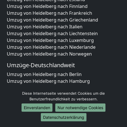
Umzug von Heidelberg nach Finnland
Umzug von Heidelberg nach Frankreich
Umzug von Heidelberg nach Griechenland
Umzug von Heidelberg nach Italien
Umzug von Heidelberg nach Liechtenstein
Umzug von Heidelberg nach Luxemburg
Umzug von Heidelberg nach Niederlande
Umzug von Heidelberg nach Norwegen
Umzüge-Deutschlandweit
Umzug von Heidelberg nach Berlin
Umzug von Heidelberg nach Hamburg
Umzug von Heidelberg nach München
Diese Internetseite verwendet Cookies um die
Umzug von Heidelberg nach Köln
Benutzerfreundlichkeit zu verbessern.
Umzug von Heidelberg nach Frankfurt am Main
Umzug von Heidelberg nach Stuttgart
Einverstanden
Nur notwendige Cookies
Umzug von Heidelberg nach Düsseldorf
Datenschutzerklärung
Umzug von Heidelberg nach Leipzig