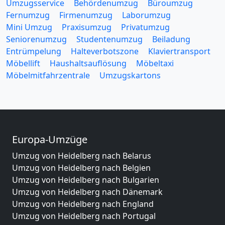
Umzugsservice
Behördenumzug
Büroumzug
Fernumzug
Firmenumzug
Laborumzug
Mini Umzug
Praxisumzug
Privatumzug
Seniorenumzug
Studentenumzug
Beiladung
Entrümpelung
Halteverbotszone
Klaviertransport
Möbellift
Haushaltsauflösung
Möbeltaxi
Möbelmitfahrzentrale
Umzugskartons
Europa-Umzüge
Umzug von Heidelberg nach Belarus
Umzug von Heidelberg nach Belgien
Umzug von Heidelberg nach Bulgarien
Umzug von Heidelberg nach Dänemark
Umzug von Heidelberg nach England
Umzug von Heidelberg nach Portugal