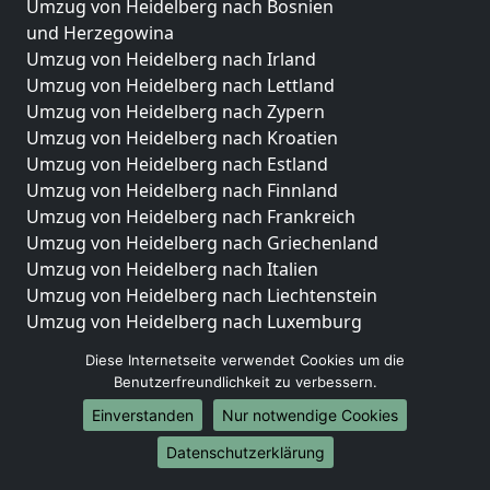
Umzug von Heidelberg nach Bosnien
und Herzegowina
Umzug von Heidelberg nach Irland
Umzug von Heidelberg nach Lettland
Umzug von Heidelberg nach Zypern
Umzug von Heidelberg nach Kroatien
Umzug von Heidelberg nach Estland
Umzug von Heidelberg nach Finnland
Umzug von Heidelberg nach Frankreich
Umzug von Heidelberg nach Griechenland
Umzug von Heidelberg nach Italien
Umzug von Heidelberg nach Liechtenstein
Umzug von Heidelberg nach Luxemburg
Umzug von Heidelberg nach Niederlande
Diese Internetseite verwendet Cookies um die
Umzug von Heidelberg nach Norwegen
Benutzerfreundlichkeit zu verbessern.
Umzüge-Deutschlandweit
Einverstanden
Nur notwendige Cookies
Umzug von Heidelberg nach Berlin
Datenschutzerklärung
Umzug von Heidelberg nach Hamburg