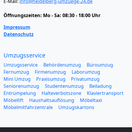
E-Mail:
info@heidelberg-umzuege-24.de
Öffnungszeiten:
Mo - Sa: 08:30 - 18:00 Uhr
Impressum
Datenschutz
Umzugsservice
Umzugsservice
Behördenumzug
Büroumzug
Fernumzug
Firmenumzug
Laborumzug
Mini Umzug
Praxisumzug
Privatumzug
Seniorenumzug
Studentenumzug
Beiladung
Entrümpelung
Halteverbotszone
Klaviertransport
Möbellift
Haushaltsauflösung
Möbeltaxi
Möbelmitfahrzentrale
Umzugskartons