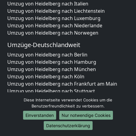
Umzug von Heidelberg nach Italien
Umzug von Heidelberg nach Liechtenstein
Umzug von Heidelberg nach Luxemburg
Umzug von Heidelberg nach Niederlande
Umzug von Heidelberg nach Norwegen
Umzüge-Deutschlandweit
Umzug von Heidelberg nach Berlin
Umzug von Heidelberg nach Hamburg
Umzug von Heidelberg nach München
Umzug von Heidelberg nach Köln
Umzug von Heidelberg nach Frankfurt am Main
Umzug von Heidelberg nach Stuttgart
Umzug von Heidelberg nach Düsseldorf
Diese Internetseite verwendet Cookies um die
Umzug von Heidelberg nach Leipzig
Benutzerfreundlichkeit zu verbessern.
Umzug von Heidelberg nach Dortmund
Einverstanden
Nur notwendige Cookies
Umzug von Heidelberg nach Essen
Datenschutzerklärung
Umzug von Heidelberg nach Bremen
Umzug von Heidelberg nach Dresden