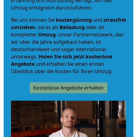
Erfahrung und Ausrüstung verfügt, um den
Umzug erfolgreich durchzuführen.
Bei uns können Sie
kostengünstig
und
stressfrei
umziehen
, sei es als
Beiladung
oder als
kompletter
Umzug
. Unser Partnernetzwerk, das
wir über die Jahre aufgebaut haben, ist
deutschlandweit und sogar international
unterwegs.
Holen Sie sich jetzt kostenlose
Angebote
und erhalten Sie einen ersten
Überblick über die Kosten für Ihren Umzug.
Kostenlose Angebote erhalten