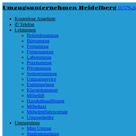
Umzugsunternehmen Heidelberg
01579-2
Kostenlose Angebote
✆ Telefon
Leistungen
Behördenumzug
Büroumzug
Fernumzug
Firmenumzug
Laborumzug
Praxisumzug
Privatumzug
Seniorenumzug
Umzugsservice
Entrümpelung
Klaviertransport
Möbellift
Haushaltsauflösung
Möbeltaxi
Möbelmitfahrzentrale
Umzugshelfer
Umzugstipps
Mini Umzug
Studentenumzug