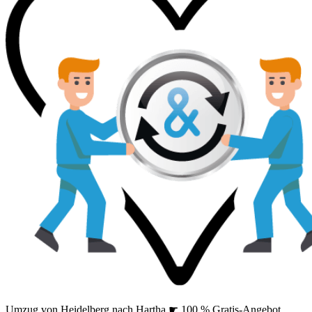
Umzug von Heidelberg nach Hartha ☛ 100 % Gratis-Angebot