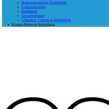
Halteverbotszone Heidelberg
Umzugskartons
Beiladung
Tresortransport
Günstiger Umzug in Heidelberg
Kosten-Preise in Heidelberg