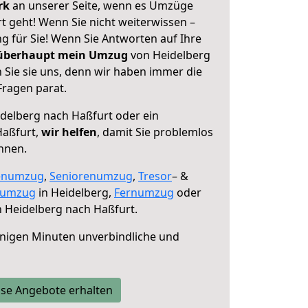
erk
an unserer Seite, wenn es Umzüge
t geht! Wenn Sie nicht weiterwissen –
ng für Sie! Wenn Sie Antworten auf Ihre
 überhaupt mein Umzug
von Heidelberg
 Sie sie uns, denn wir haben immer die
Fragen parat.
delberg nach Haßfurt oder ein
Haßfurt,
wir helfen
, damit Sie problemlos
nnen.
enumzug
,
Seniorenumzug
,
Tresor
– &
numzug
in Heidelberg,
Fernumzug
oder
 Heidelberg nach Haßfurt.
nigen Minuten unverbindliche und
se Angebote erhalten