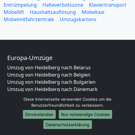
Entrümpelung
Halteverbotszone
Klaviertransport
Möbellift
Haushaltsauflösung
Möbeltaxi
Möbelmitfahrzentrale
Umzugskartons
Europa-Umzüge
Umzug von Heidelberg nach Belarus
Umzug von Heidelberg nach Belgien
Umzug von Heidelberg nach Bulgarien
Umzug von Heidelberg nach Dänemark
Umzug von Heidelberg nach England
Diese Internetseite verwendet Cookies um die
Umzug von Heidelberg nach Portugal
Benutzerfreundlichkeit zu verbessern.
Umzug von Heidelberg nach Bosnien
Einverstanden
Nur notwendige Cookies
und Herzegowina
Umzug von Heidelberg nach Irland
Datenschutzerklärung
Umzug von Heidelberg nach Lettland