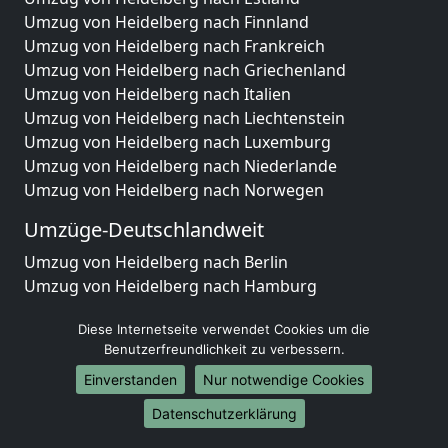
Umzug von Heidelberg nach Finnland
Umzug von Heidelberg nach Frankreich
Umzug von Heidelberg nach Griechenland
Umzug von Heidelberg nach Italien
Umzug von Heidelberg nach Liechtenstein
Umzug von Heidelberg nach Luxemburg
Umzug von Heidelberg nach Niederlande
Umzug von Heidelberg nach Norwegen
Umzüge-Deutschlandweit
Umzug von Heidelberg nach Berlin
Umzug von Heidelberg nach Hamburg
Umzug von Heidelberg nach München
Diese Internetseite verwendet Cookies um die
Umzug von Heidelberg nach Köln
Benutzerfreundlichkeit zu verbessern.
Umzug von Heidelberg nach Frankfurt am Main
Umzug von Heidelberg nach Stuttgart
Einverstanden
Nur notwendige Cookies
Umzug von Heidelberg nach Düsseldorf
Datenschutzerklärung
Umzug von Heidelberg nach Leipzig