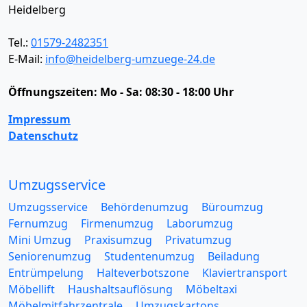
Heidelberg
Tel.:
01579-2482351
E-Mail:
info@heidelberg-umzuege-24.de
Öffnungszeiten:
Mo - Sa: 08:30 - 18:00 Uhr
Impressum
Datenschutz
Umzugsservice
Umzugsservice
Behördenumzug
Büroumzug
Fernumzug
Firmenumzug
Laborumzug
Mini Umzug
Praxisumzug
Privatumzug
Seniorenumzug
Studentenumzug
Beiladung
Entrümpelung
Halteverbotszone
Klaviertransport
Möbellift
Haushaltsauflösung
Möbeltaxi
Möbelmitfahrzentrale
Umzugskartons