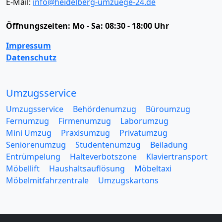
E-Mail:
info@heidelberg-umzuege-24.de
Öffnungszeiten:
Mo - Sa: 08:30 - 18:00 Uhr
Impressum
Datenschutz
Umzugsservice
Umzugsservice
Behördenumzug
Büroumzug
Fernumzug
Firmenumzug
Laborumzug
Mini Umzug
Praxisumzug
Privatumzug
Seniorenumzug
Studentenumzug
Beiladung
Entrümpelung
Halteverbotszone
Klaviertransport
Möbellift
Haushaltsauflösung
Möbeltaxi
Möbelmitfahrzentrale
Umzugskartons