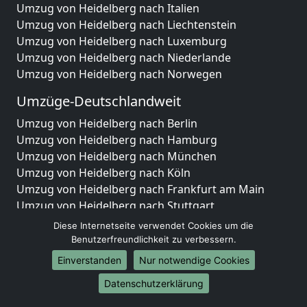
Umzug von Heidelberg nach Italien
Umzug von Heidelberg nach Liechtenstein
Umzug von Heidelberg nach Luxemburg
Umzug von Heidelberg nach Niederlande
Umzug von Heidelberg nach Norwegen
Umzüge-Deutschlandweit
Umzug von Heidelberg nach Berlin
Umzug von Heidelberg nach Hamburg
Umzug von Heidelberg nach München
Umzug von Heidelberg nach Köln
Umzug von Heidelberg nach Frankfurt am Main
Umzug von Heidelberg nach Stuttgart
Umzug von Heidelberg nach Düsseldorf
Diese Internetseite verwendet Cookies um die
Umzug von Heidelberg nach Leipzig
Benutzerfreundlichkeit zu verbessern.
Umzug von Heidelberg nach Dortmund
Einverstanden
Nur notwendige Cookies
Umzug von Heidelberg nach Essen
Datenschutzerklärung
Umzug von Heidelberg nach Bremen
Umzug von Heidelberg nach Dresden