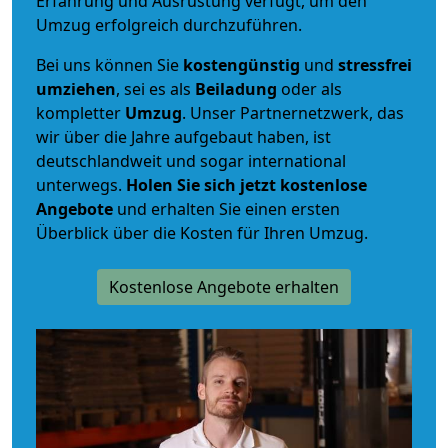
Erfahrung und Ausrüstung verfügt, um den
Umzug erfolgreich durchzuführen.
Bei uns können Sie
kostengünstig
und
stressfrei
umziehen
, sei es als
Beiladung
oder als
kompletter
Umzug
. Unser Partnernetzwerk, das
wir über die Jahre aufgebaut haben, ist
deutschlandweit und sogar international
unterwegs.
Holen Sie sich jetzt kostenlose
Angebote
und erhalten Sie einen ersten
Überblick über die Kosten für Ihren Umzug.
Kostenlose Angebote erhalten