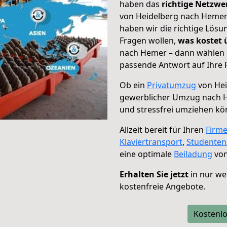
haben das
richtige Netzw
von Heidelberg nach Hemer 
haben wir die richtige Lösu
Fragen wollen,
was kostet
nach Hemer – dann wählen S
passende Antwort auf Ihre 
Ob ein
Privatumzug
von Hei
gewerblicher Umzug nach 
und stressfrei umziehen kö
Allzeit bereit für Ihren
Firm
Klaviertransport
,
Studente
eine optimale
Beiladung
von
Erhalten Sie jetzt
in nur we
kostenfreie Angebote.
Kostenlo