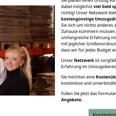
Sie planen einen Umzug vo
dabei möglichst
viel Geld 
richtig! Unser Netzwerk bi
kostengünstige Umzugsdi
Sie sich um nichts anderes 
Zuhause kümmern müssen. W
umfangreiche Erfahrung m
mit jeglicher Größenordnun
dass wir für jedes Budget 
Unser
Netzwerk
ist sorgfäl
Erfahrung im Umzugsberei
Sie möchten eine
Kostenüb
kostenlose und unverbindli
Füllen Sie jetzt das Formula
Angebote.
Kostenlos