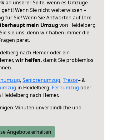
erk
an unserer Seite, wenn es Umzüge
geht! Wenn Sie nicht weiterwissen –
ng für Sie! Wenn Sie Antworten auf Ihre
 überhaupt mein Umzug
von Heidelberg
ie sie uns, denn wir haben immer die
Fragen parat.
delberg nach Hemer oder ein
Hemer,
wir helfen
, damit Sie problemlos
nnen.
enumzug
,
Seniorenumzug
,
Tresor
– &
numzug
in Heidelberg,
Fernumzug
oder
 Heidelberg nach Hemer.
nigen Minuten unverbindliche und
se Angebote erhalten