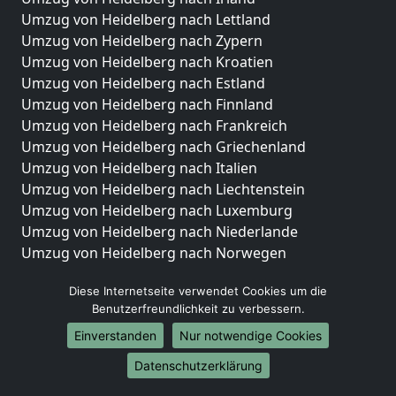
Umzug von Heidelberg nach Lettland
Umzug von Heidelberg nach Zypern
Umzug von Heidelberg nach Kroatien
Umzug von Heidelberg nach Estland
Umzug von Heidelberg nach Finnland
Umzug von Heidelberg nach Frankreich
Umzug von Heidelberg nach Griechenland
Umzug von Heidelberg nach Italien
Umzug von Heidelberg nach Liechtenstein
Umzug von Heidelberg nach Luxemburg
Umzug von Heidelberg nach Niederlande
Umzug von Heidelberg nach Norwegen
Umzüge-Deutschlandweit
Diese Internetseite verwendet Cookies um die
Benutzerfreundlichkeit zu verbessern.
Umzug von Heidelberg nach Berlin
Umzug von Heidelberg nach Hamburg
Einverstanden
Nur notwendige Cookies
Umzug von Heidelberg nach München
Datenschutzerklärung
Umzug von Heidelberg nach Köln