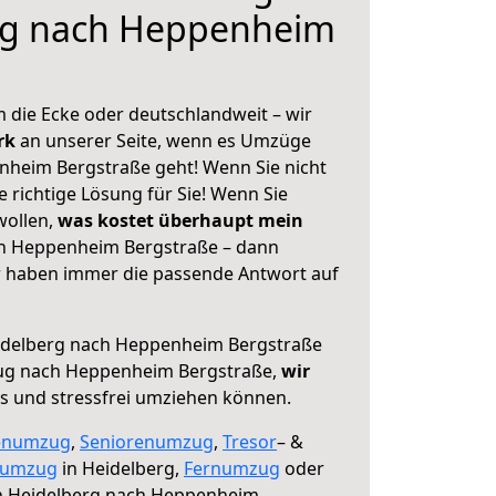
rg nach Heppenheim
 die Ecke oder deutschlandweit – wir
erk
an unserer Seite, wenn es Umzüge
nheim Bergstraße geht! Wenn Sie nicht
e richtige Lösung für Sie! Wenn Sie
wollen,
was kostet überhaupt mein
h Heppenheim Bergstraße – dann
ir haben immer die passende Antwort auf
delberg nach Heppenheim Bergstraße
ug nach Heppenheim Bergstraße,
wir
os und stressfrei umziehen können.
enumzug
,
Seniorenumzug
,
Tresor
– &
numzug
in Heidelberg,
Fernumzug
oder
 Heidelberg nach Heppenheim