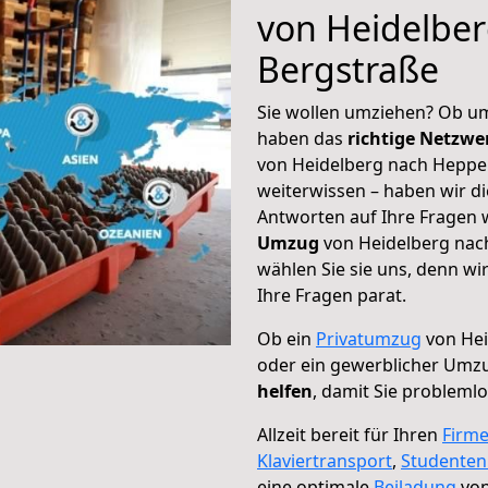
von Heidelbe
Bergstraße
Sie wollen umziehen? Ob um
haben das
richtige Netzw
von Heidelberg nach Heppe
weiterwissen – haben wir di
Antworten auf Ihre Fragen 
Umzug
von Heidelberg nac
wählen Sie sie uns, denn w
Ihre Fragen parat.
Ob ein
Privatumzug
von Hei
oder ein gewerblicher Umz
helfen
, damit Sie probleml
Allzeit bereit für Ihren
Firm
Klaviertransport
,
Studente
eine optimale
Beiladung
von