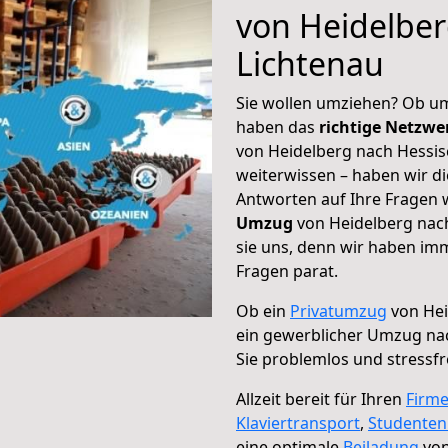
von Heidelber
Lichtenau
Sie wollen umziehen? Ob um
haben das
richtige Netzw
von Heidelberg nach Hessis
weiterwissen – haben wir di
Antworten auf Ihre Fragen 
Umzug
von Heidelberg nach
sie uns, denn wir haben im
Fragen parat.
Ob ein
Privatumzug
von Hei
ein gewerblicher Umzug na
Sie problemlos und stressf
Allzeit bereit für Ihren
Firm
Klaviertransport
,
Studente
eine optimale
Beiladung
von