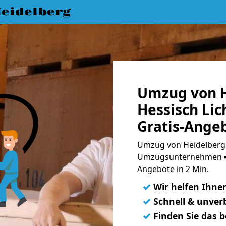
eidelberg
Umzug von H
Hessisch Li
Gratis-Ange
Umzug von Heidelberg 
Umzugsunternehmen ➨
Angebote in 2 Min.
✓
Wir helfen Ihne
✓
Schnell & unverb
✓
Finden Sie das 