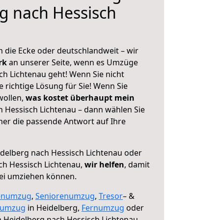
g nach Hessisch
 die Ecke oder deutschlandweit – wir
erk
an unserer Seite, wenn es Umzüge
ch Lichtenau geht! Wenn Sie nicht
e richtige Lösung für Sie! Wenn Sie
wollen,
was kostet überhaupt mein
 Hessisch Lichtenau – dann wählen Sie
mer die passende Antwort auf Ihre
delberg nach Hessisch Lichtenau oder
ch Hessisch Lichtenau,
wir helfen
, damit
rei umziehen können.
enumzug
,
Seniorenumzug
,
Tresor
– &
numzug
in Heidelberg,
Fernumzug
oder
 Heidelberg nach Hessisch Lichtenau.