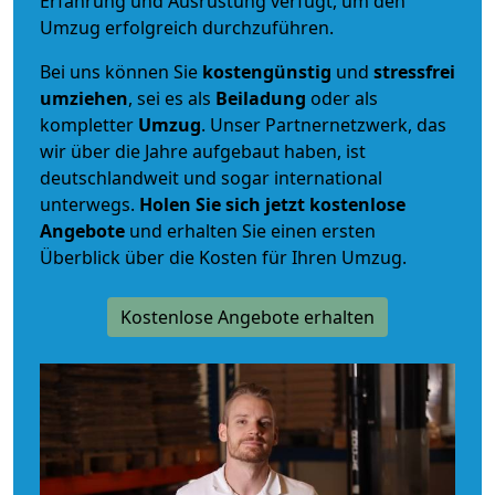
Erfahrung und Ausrüstung verfügt, um den
Umzug erfolgreich durchzuführen.
Bei uns können Sie
kostengünstig
und
stressfrei
umziehen
, sei es als
Beiladung
oder als
kompletter
Umzug
. Unser Partnernetzwerk, das
wir über die Jahre aufgebaut haben, ist
deutschlandweit und sogar international
unterwegs.
Holen Sie sich jetzt kostenlose
Angebote
und erhalten Sie einen ersten
Überblick über die Kosten für Ihren Umzug.
Kostenlose Angebote erhalten