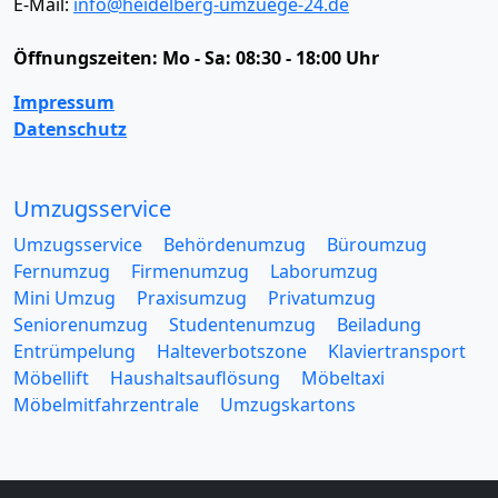
E-Mail:
info@heidelberg-umzuege-24.de
Öffnungszeiten:
Mo - Sa: 08:30 - 18:00 Uhr
Impressum
Datenschutz
Umzugsservice
Umzugsservice
Behördenumzug
Büroumzug
Fernumzug
Firmenumzug
Laborumzug
Mini Umzug
Praxisumzug
Privatumzug
Seniorenumzug
Studentenumzug
Beiladung
Entrümpelung
Halteverbotszone
Klaviertransport
Möbellift
Haushaltsauflösung
Möbeltaxi
Möbelmitfahrzentrale
Umzugskartons