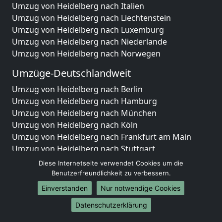
Umzug von Heidelberg nach Italien
Umzug von Heidelberg nach Liechtenstein
Umzug von Heidelberg nach Luxemburg
Umzug von Heidelberg nach Niederlande
Umzug von Heidelberg nach Norwegen
Umzüge-Deutschlandweit
Umzug von Heidelberg nach Berlin
Umzug von Heidelberg nach Hamburg
Umzug von Heidelberg nach München
Umzug von Heidelberg nach Köln
Umzug von Heidelberg nach Frankfurt am Main
Umzug von Heidelberg nach Stuttgart
Umzug von Heidelberg nach Düsseldorf
Diese Internetseite verwendet Cookies um die
Umzug von Heidelberg nach Leipzig
Benutzerfreundlichkeit zu verbessern.
Umzug von Heidelberg nach Dortmund
Einverstanden
Nur notwendige Cookies
Umzug von Heidelberg nach Essen
Datenschutzerklärung
Umzug von Heidelberg nach Bremen
Umzug von Heidelberg nach Dresden