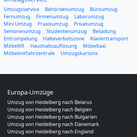
Umzugsservice
Behördenumzug
Büroumzug
Fernumzug
Firmenumzug
Laborumzug
Mini Umzug
Praxisumzug
Privatumzug
Seniorenumzug
Studentenumzug
Beiladung
Entrümpelung
Halteverbotszone
Klaviertransport
Möbellift
Haushaltsauflösung
Möbeltaxi
Möbelmitfahrzentrale
Umzugskartons
Europa-Umzüge
Umzug von Heidelberg nach Belarus
Umzug von Heidelberg nach Belgien
Umzug von Heidelberg nach Bulgarien
Umzug von Heidelberg nach Dänemark
Umzug von Heidelberg nach England