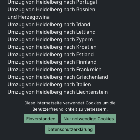
Umzug von Heidelberg nach Portugal
Umzug von Heidelberg nach Bosnien
und Herzegowina
Umzug von Heidelberg nach Irland
Umzug von Heidelberg nach Lettland
Umzug von Heidelberg nach Zypern
Umzug von Heidelberg nach Kroatien
Umzug von Heidelberg nach Estland
Umzug von Heidelberg nach Finnland
Umzug von Heidelberg nach Frankreich
Umzug von Heidelberg nach Griechenland
Umzug von Heidelberg nach Italien
Umzug von Heidelberg nach Liechtenstein
Umzug von Heidelberg nach Luxemburg
Diese Internetseite verwendet Cookies um die
Umzug von Heidelberg nach Niederlande
Benutzerfreundlichkeit zu verbessern.
Umzug von Heidelberg nach Norwegen
Einverstanden
Nur notwendige Cookies
Umzüge-Deutschlandweit
Datenschutzerklärung
Umzug von Heidelberg nach Berlin