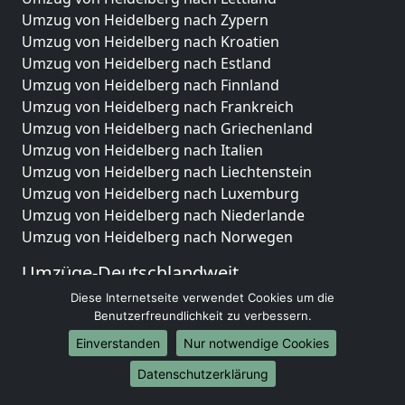
Umzug von Heidelberg nach Zypern
Umzug von Heidelberg nach Kroatien
Umzug von Heidelberg nach Estland
Umzug von Heidelberg nach Finnland
Umzug von Heidelberg nach Frankreich
Umzug von Heidelberg nach Griechenland
Umzug von Heidelberg nach Italien
Umzug von Heidelberg nach Liechtenstein
Umzug von Heidelberg nach Luxemburg
Umzug von Heidelberg nach Niederlande
Umzug von Heidelberg nach Norwegen
Umzüge-Deutschlandweit
Diese Internetseite verwendet Cookies um die
Umzug von Heidelberg nach Berlin
Benutzerfreundlichkeit zu verbessern.
Umzug von Heidelberg nach Hamburg
Umzug von Heidelberg nach München
Einverstanden
Nur notwendige Cookies
Umzug von Heidelberg nach Köln
Datenschutzerklärung
Umzug von Heidelberg nach Frankfurt am Main