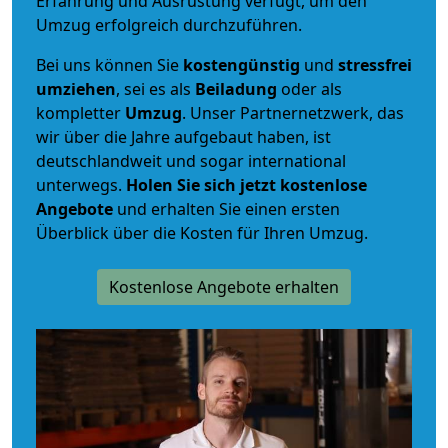
Erfahrung und Ausrüstung verfügt, um den
Umzug erfolgreich durchzuführen.
Bei uns können Sie
kostengünstig
und
stressfrei
umziehen
, sei es als
Beiladung
oder als
kompletter
Umzug
. Unser Partnernetzwerk, das
wir über die Jahre aufgebaut haben, ist
deutschlandweit und sogar international
unterwegs.
Holen Sie sich jetzt kostenlose
Angebote
und erhalten Sie einen ersten
Überblick über die Kosten für Ihren Umzug.
Kostenlose Angebote erhalten