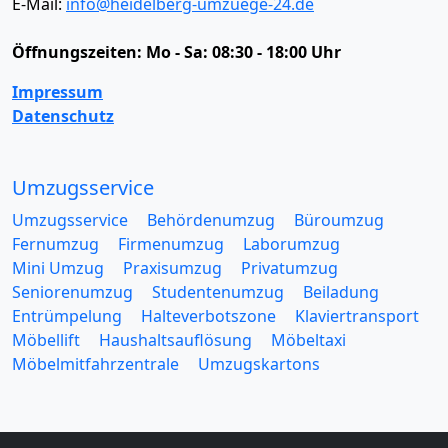
E-Mail:
info@heidelberg-umzuege-24.de
Öffnungszeiten:
Mo - Sa: 08:30 - 18:00 Uhr
Impressum
Datenschutz
Umzugsservice
Umzugsservice
Behördenumzug
Büroumzug
Fernumzug
Firmenumzug
Laborumzug
Mini Umzug
Praxisumzug
Privatumzug
Seniorenumzug
Studentenumzug
Beiladung
Entrümpelung
Halteverbotszone
Klaviertransport
Möbellift
Haushaltsauflösung
Möbeltaxi
Möbelmitfahrzentrale
Umzugskartons