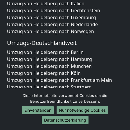
Umzug von Heidelberg nach Italien
Umzug von Heidelberg nach Liechtenstein
Umzug von Heidelberg nach Luxemburg
Umzug von Heidelberg nach Niederlande
Umzug von Heidelberg nach Norwegen
Umzüge-Deutschlandweit
Umzug von Heidelberg nach Berlin
Umzug von Heidelberg nach Hamburg
Umzug von Heidelberg nach München
Umzug von Heidelberg nach Köln
Umzug von Heidelberg nach Frankfurt am Main
Umzug von Heidelberg nach Stuttgart
Umzug von Heidelberg nach Düsseldorf
Diese Internetseite verwendet Cookies um die
Umzug von Heidelberg nach Leipzig
Benutzerfreundlichkeit zu verbessern.
Umzug von Heidelberg nach Dortmund
Einverstanden
Nur notwendige Cookies
Umzug von Heidelberg nach Essen
Datenschutzerklärung
Umzug von Heidelberg nach Bremen
Umzug von Heidelberg nach Dresden