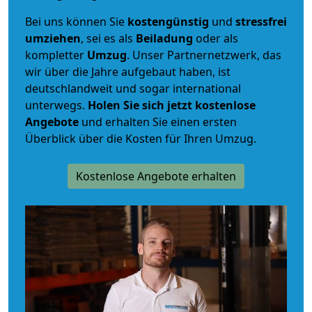
Bei uns können Sie
kostengünstig
und
stressfrei
umziehen
, sei es als
Beiladung
oder als
kompletter
Umzug
. Unser Partnernetzwerk, das
wir über die Jahre aufgebaut haben, ist
deutschlandweit und sogar international
unterwegs.
Holen Sie sich jetzt kostenlose
Angebote
und erhalten Sie einen ersten
Überblick über die Kosten für Ihren Umzug.
Kostenlose Angebote erhalten