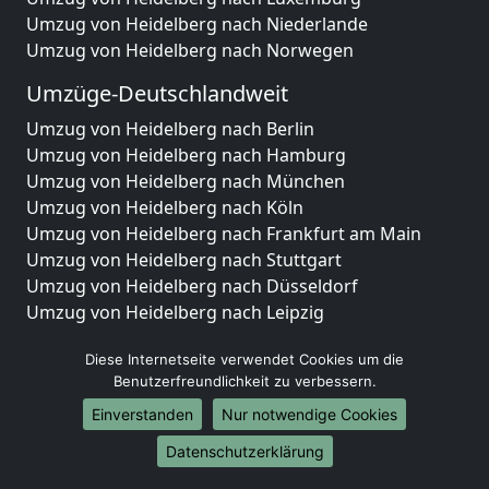
Umzug von Heidelberg nach Niederlande
Umzug von Heidelberg nach Norwegen
Umzüge-Deutschlandweit
Umzug von Heidelberg nach Berlin
Umzug von Heidelberg nach Hamburg
Umzug von Heidelberg nach München
Umzug von Heidelberg nach Köln
Umzug von Heidelberg nach Frankfurt am Main
Umzug von Heidelberg nach Stuttgart
Umzug von Heidelberg nach Düsseldorf
Umzug von Heidelberg nach Leipzig
Umzug von Heidelberg nach Dortmund
Diese Internetseite verwendet Cookies um die
Umzug von Heidelberg nach Essen
Benutzerfreundlichkeit zu verbessern.
Umzug von Heidelberg nach Bremen
Umzug von Heidelberg nach Dresden
Einverstanden
Nur notwendige Cookies
Umzug von Heidelberg nach Hannover
Datenschutzerklärung
Umzug von Heidelberg nach Nürnberg