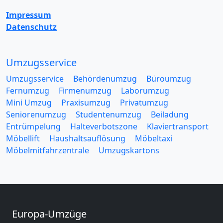
Impressum
Datenschutz
Umzugsservice
Umzugsservice
Behördenumzug
Büroumzug
Fernumzug
Firmenumzug
Laborumzug
Mini Umzug
Praxisumzug
Privatumzug
Seniorenumzug
Studentenumzug
Beiladung
Entrümpelung
Halteverbotszone
Klaviertransport
Möbellift
Haushaltsauflösung
Möbeltaxi
Möbelmitfahrzentrale
Umzugskartons
Europa-Umzüge