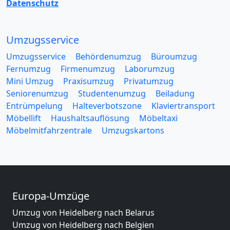
Datenschutz
Umzugsservice
Umzugsservice
Behördenumzug
Büroumzug
Fernumzug
Firmenumzug
Laborumzug
Mini Umzug
Praxisumzug
Privatumzug
Seniorenumzug
Studentenumzug
Beiladung
Entrümpelung
Halteverbotszone
Klaviertransport
Möbellift
Haushaltsauflösung
Möbeltaxi
Möbelmitfahrzentrale
Umzugskartons
Europa-Umzüge
Umzug von Heidelberg nach Belarus
Umzug von Heidelberg nach Belgien