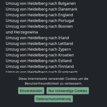
Umzug von Heidelberg nach Bulgarien
Umzug von Heidelberg nach Dänemark
Umzug von Heidelberg nach England
Umzug von Heidelberg nach Portugal
Umzug von Heidelberg nach Bosnien
und Herzegowina
Umzug von Heidelberg nach Irland
Umzug von Heidelberg nach Lettland
Umzug von Heidelberg nach Zypern
Umzug von Heidelberg nach Kroatien
Umzug von Heidelberg nach Estland
Umzug von Heidelberg nach Finnland
Umzug von Heidelberg nach Frankreich
Umzug von Heidelberg nach Griechenland
Diese Internetseite verwendet Cookies um die
Umzug von Heidelberg nach Italien
Benutzerfreundlichkeit zu verbessern.
Umzug von Heidelberg nach Liechtenstein
Einverstanden
Nur notwendige Cookies
Umzug von Heidelberg nach Luxemburg
Datenschutzerklärung
Umzug von Heidelberg nach Niederlande
Umzug von Heidelberg nach Norwegen