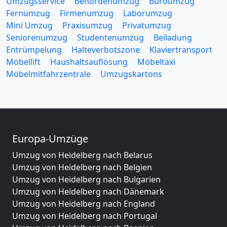
Umzugsservice
Behördenumzug
Büroumzug
Fernumzug
Firmenumzug
Laborumzug
Mini Umzug
Praxisumzug
Privatumzug
Seniorenumzug
Studentenumzug
Beiladung
Entrümpelung
Halteverbotszone
Klaviertransport
Möbellift
Haushaltsauflösung
Möbeltaxi
Möbelmitfahrzentrale
Umzugskartons
Europa-Umzüge
Umzug von Heidelberg nach Belarus
Umzug von Heidelberg nach Belgien
Umzug von Heidelberg nach Bulgarien
Umzug von Heidelberg nach Dänemark
Umzug von Heidelberg nach England
Umzug von Heidelberg nach Portugal