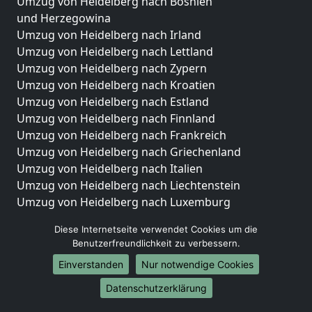
Umzug von Heidelberg nach Bosnien
und Herzegowina
Umzug von Heidelberg nach Irland
Umzug von Heidelberg nach Lettland
Umzug von Heidelberg nach Zypern
Umzug von Heidelberg nach Kroatien
Umzug von Heidelberg nach Estland
Umzug von Heidelberg nach Finnland
Umzug von Heidelberg nach Frankreich
Umzug von Heidelberg nach Griechenland
Umzug von Heidelberg nach Italien
Umzug von Heidelberg nach Liechtenstein
Umzug von Heidelberg nach Luxemburg
Umzug von Heidelberg nach Niederlande
Diese Internetseite verwendet Cookies um die
Umzug von Heidelberg nach Norwegen
Benutzerfreundlichkeit zu verbessern.
Umzüge-Deutschlandweit
Einverstanden
Nur notwendige Cookies
Umzug von Heidelberg nach Berlin
Datenschutzerklärung
Umzug von Heidelberg nach Hamburg