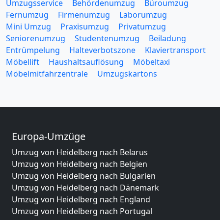
Umzugsservice
Behördenumzug
Büroumzug
Fernumzug
Firmenumzug
Laborumzug
Mini Umzug
Praxisumzug
Privatumzug
Seniorenumzug
Studentenumzug
Beiladung
Entrümpelung
Halteverbotszone
Klaviertransport
Möbellift
Haushaltsauflösung
Möbeltaxi
Möbelmitfahrzentrale
Umzugskartons
Europa-Umzüge
Umzug von Heidelberg nach Belarus
Umzug von Heidelberg nach Belgien
Umzug von Heidelberg nach Bulgarien
Umzug von Heidelberg nach Dänemark
Umzug von Heidelberg nach England
Umzug von Heidelberg nach Portugal