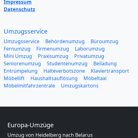
Impressum
Datenschutz
Umzugsservice
Umzugsservice
Behördenumzug
Büroumzug
Fernumzug
Firmenumzug
Laborumzug
Mini Umzug
Praxisumzug
Privatumzug
Seniorenumzug
Studentenumzug
Beiladung
Entrümpelung
Halteverbotszone
Klaviertransport
Möbellift
Haushaltsauflösung
Möbeltaxi
Möbelmitfahrzentrale
Umzugskartons
Europa-Umzüge
Umzug von Heidelberg nach Belarus