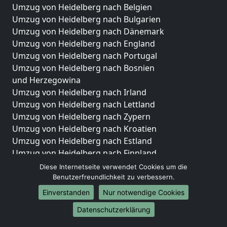
Umzug von Heidelberg nach Belgien
Umzug von Heidelberg nach Bulgarien
Umzug von Heidelberg nach Dänemark
Umzug von Heidelberg nach England
Umzug von Heidelberg nach Portugal
Umzug von Heidelberg nach Bosnien
und Herzegowina
Umzug von Heidelberg nach Irland
Umzug von Heidelberg nach Lettland
Umzug von Heidelberg nach Zypern
Umzug von Heidelberg nach Kroatien
Umzug von Heidelberg nach Estland
Umzug von Heidelberg nach Finnland
Umzug von Heidelberg nach Frankreich
Diese Internetseite verwendet Cookies um die
Umzug von Heidelberg nach Griechenland
Benutzerfreundlichkeit zu verbessern.
Umzug von Heidelberg nach Italien
Einverstanden
Nur notwendige Cookies
Umzug von Heidelberg nach Liechtenstein
Datenschutzerklärung
Umzug von Heidelberg nach Luxemburg
Umzug von Heidelberg nach Niederlande