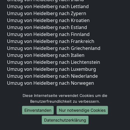
Umzug von Heidelberg nach Lettland
Umzug von Heidelberg nach Zypern
Umzug von Heidelberg nach Kroatien
Umzug von Heidelberg nach Estland
Umzug von Heidelberg nach Finnland
Umzug von Heidelberg nach Frankreich
Umzug von Heidelberg nach Griechenland
Umzug von Heidelberg nach Italien
Umzug von Heidelberg nach Liechtenstein
Umzug von Heidelberg nach Luxemburg
Umzug von Heidelberg nach Niederlande
Umzug von Heidelberg nach Norwegen
Umzüge-Deutschlandweit
Diese Internetseite verwendet Cookies um die
Benutzerfreundlichkeit zu verbessern.
Umzug von Heidelberg nach Berlin
Umzug von Heidelberg nach Hamburg
Einverstanden
Nur notwendige Cookies
Umzug von Heidelberg nach München
Datenschutzerklärung
Umzug von Heidelberg nach Köln