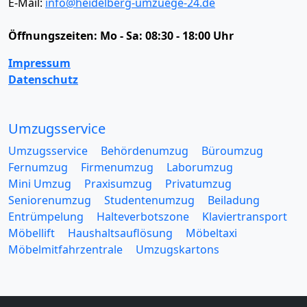
E-Mail:
info@heidelberg-umzuege-24.de
Öffnungszeiten:
Mo - Sa: 08:30 - 18:00 Uhr
Impressum
Datenschutz
Umzugsservice
Umzugsservice
Behördenumzug
Büroumzug
Fernumzug
Firmenumzug
Laborumzug
Mini Umzug
Praxisumzug
Privatumzug
Seniorenumzug
Studentenumzug
Beiladung
Entrümpelung
Halteverbotszone
Klaviertransport
Möbellift
Haushaltsauflösung
Möbeltaxi
Möbelmitfahrzentrale
Umzugskartons