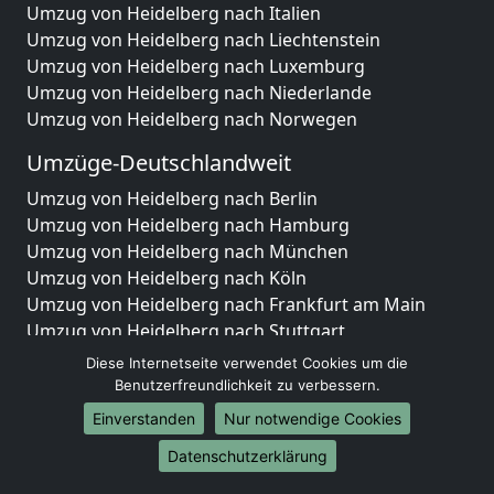
Umzug von Heidelberg nach Italien
Umzug von Heidelberg nach Liechtenstein
Umzug von Heidelberg nach Luxemburg
Umzug von Heidelberg nach Niederlande
Umzug von Heidelberg nach Norwegen
Umzüge-Deutschlandweit
Umzug von Heidelberg nach Berlin
Umzug von Heidelberg nach Hamburg
Umzug von Heidelberg nach München
Umzug von Heidelberg nach Köln
Umzug von Heidelberg nach Frankfurt am Main
Umzug von Heidelberg nach Stuttgart
Umzug von Heidelberg nach Düsseldorf
Diese Internetseite verwendet Cookies um die
Umzug von Heidelberg nach Leipzig
Benutzerfreundlichkeit zu verbessern.
Umzug von Heidelberg nach Dortmund
Einverstanden
Nur notwendige Cookies
Umzug von Heidelberg nach Essen
Datenschutzerklärung
Umzug von Heidelberg nach Bremen
Umzug von Heidelberg nach Dresden