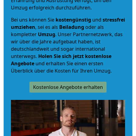
Erfahrung und Ausrüstung verfügt, um den
Umzug erfolgreich durchzuführen.
Bei uns können Sie
kostengünstig
und
stressfrei
umziehen
, sei es als
Beiladung
oder als
kompletter
Umzug
. Unser Partnernetzwerk, das
wir über die Jahre aufgebaut haben, ist
deutschlandweit und sogar international
unterwegs.
Holen Sie sich jetzt kostenlose
Angebote
und erhalten Sie einen ersten
Überblick über die Kosten für Ihren Umzug.
Kostenlose Angebote erhalten