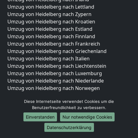
Umzug von Heidelberg nach Lettland
Umzug von Heidelberg nach Zypern
Umzug von Heidelberg nach Kroatien
Umzug von Heidelberg nach Estland
Umzug von Heidelberg nach Finnland
Umzug von Heidelberg nach Frankreich
Umzug von Heidelberg nach Griechenland
Umzug von Heidelberg nach Italien
Umzug von Heidelberg nach Liechtenstein
Umzug von Heidelberg nach Luxemburg
Umzug von Heidelberg nach Niederlande
Umzug von Heidelberg nach Norwegen
Umzüge-Deutschlandweit
Diese Internetseite verwendet Cookies um die
Benutzerfreundlichkeit zu verbessern.
Umzug von Heidelberg nach Berlin
Umzug von Heidelberg nach Hamburg
Einverstanden
Nur notwendige Cookies
Umzug von Heidelberg nach München
Datenschutzerklärung
Umzug von Heidelberg nach Köln